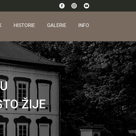
K
HISTORIE
GALERIE
INFO
OU
STO ŽIJE