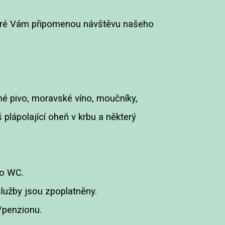
 které Vám připomenou návštěvu našeho
ané pivo, moravské víno, moučníky,
plápolající oheň v krbu a některý
ho WC.
služby jsou zpoplatněny.
/penzionu.