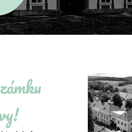
 zámku
vy!