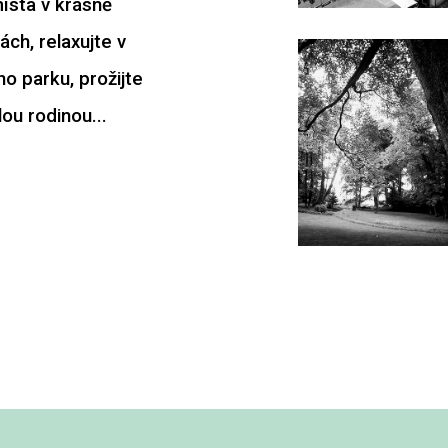
ísta v krásně
ch, relaxujte v
o parku, prožijte
ou rodinou...