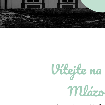
Vítejte na
Mlázo