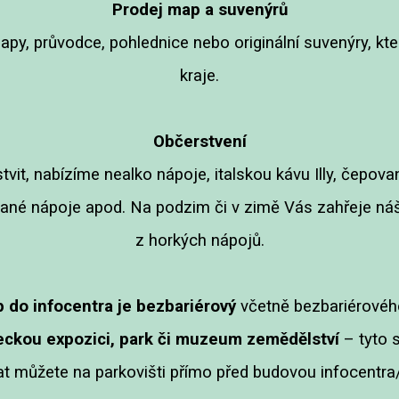
Prodej map a suvenýrů
mapy, průvodce, pohlednice nebo originální suvenýry,
kraje.
Občerstvení
tvit, nabízíme nealko nápoje, italskou kávu Illy, čepov
chané nápoje apod. Na podzim či v zimě Vás zahřeje náš 
z horkých nápojů.
 do infocentra je bezbariérový
včetně bezbariérové
ckou expozici, park či muzeum zemědělství
– tyto 
t můžete na parkovišti přímo před budovou infocentra