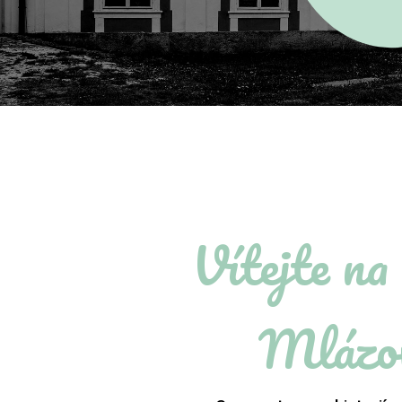
Vítejte na
Mlázo