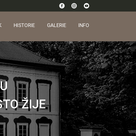
K
HISTORIE
GALERIE
INFO
OU
STO ŽIJE