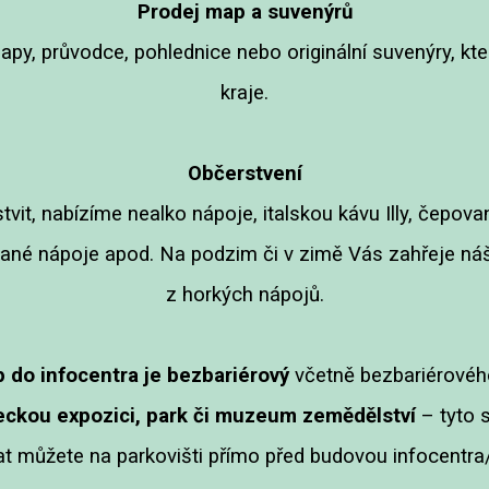
Prodej map a suvenýrů
mapy, průvodce, pohlednice nebo originální suvenýry,
kraje.
Občerstvení
tvit, nabízíme nealko nápoje, italskou kávu Illy, čepov
chané nápoje apod. Na podzim či v zimě Vás zahřeje náš 
z horkých nápojů.
 do infocentra je bezbariérový
včetně bezbariérové
ckou expozici, park či muzeum zemědělství
– tyto 
t můžete na parkovišti přímo před budovou infocentra