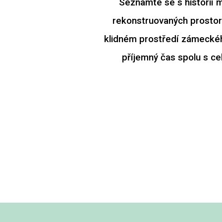
Seznamte se s historií m
rekonstruovaných prostorá
klidném prostředí zámeckéh
příjemný čas spolu s cel