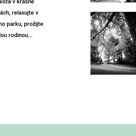
ísta v krásně
ch, relaxujte v
o parku, prožijte
ou rodinou...