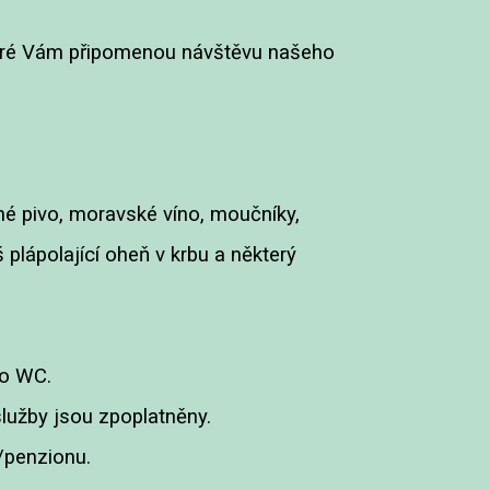
 které Vám připomenou návštěvu našeho
ané pivo, moravské víno, moučníky,
plápolající oheň v krbu a některý
ho WC.
služby jsou zpoplatněny.
/penzionu.