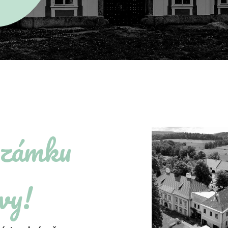
 zámku
vy!